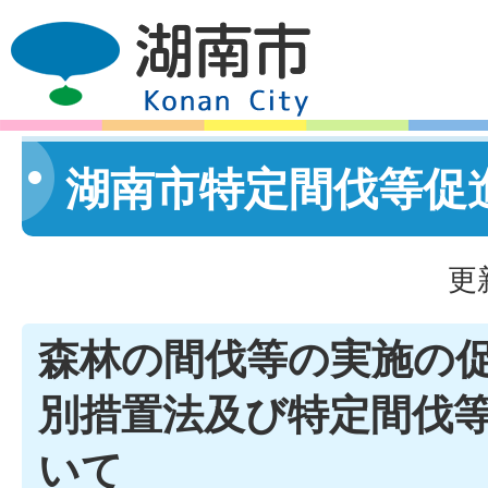
湖南市特定間伐等促
更
森林の間伐等の実施の
別措置法及び特定間伐
いて