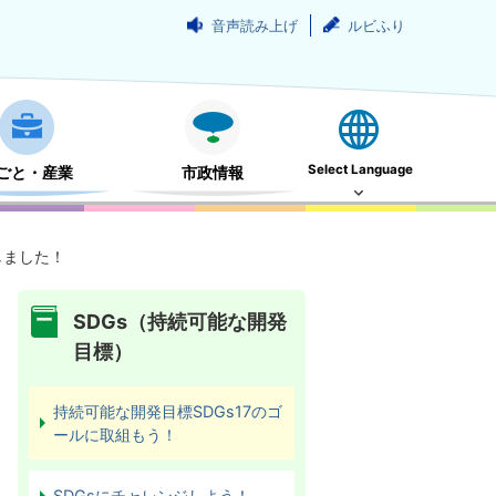
音声読み上げ
ルビふり
Select Language
ごと・産業
市政情報
しました！
SDGs（持続可能な開発
目標）
持続可能な開発目標SDGs17のゴ
ールに取組もう！
SDGsにチャレンジしよう！