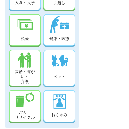
入園・入学
引越し
税金
健康・医療
高齢・障が
い・
ペット
介護
ごみ・
おくやみ
リサイクル