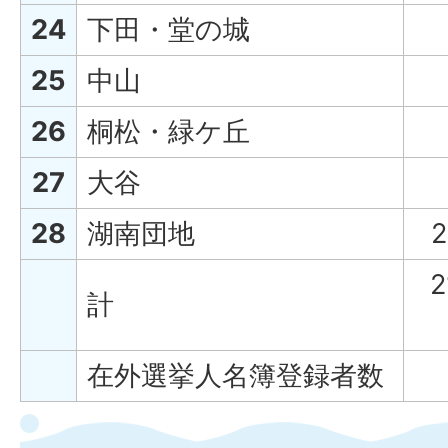
24
下田・堂の城
25
中山
26
桐松・緑ケ丘
27
大谷
28
湖南団地
2
2
計
在外選挙人名簿登録者数