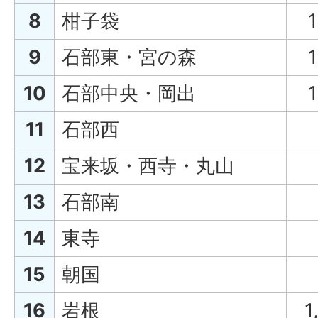
8
柑子袋
1
9
石部東・宮の森
1
10
石部中央・岡出
1
11
石部西
12
宝来坂・西寺・丸山
13
石部南
14
東寺
15
朝国
16
岩根
1