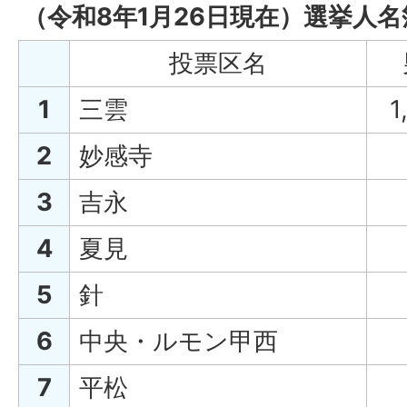
（令和8年1月26日現在）選挙人
投票区名
1
三雲
1
2
妙感寺
3
吉永
4
夏見
5
針
6
中央・ルモン甲西
7
平松