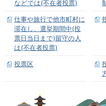
などでは(不在者投票)
仕事や旅行で他市町村に
滞在し、選挙期間中(投
票日当日まで)留守の人
は(不在者投票)
投票区