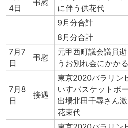
弔慰
4日
に伴う供花代
9月分合計
8月分合計
7月7
元甲西町議会議員逝
弔慰
日
うお別れ会にかか
東京2020パラリン
7月8
いすバスケットボ
接遇
日
出場北田千尋さん激
花束代
東京2020パラリン