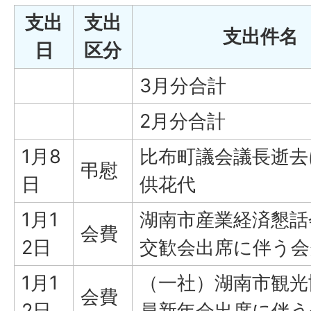
支出
支出
支出件名
日
区分
3月分合計
2月分合計
1月8
比布町議会議長逝去
弔慰
日
供花代
1月1
湖南市産業経済懇話
会費
2日
交歓会出席に伴う会
1月1
（一社）湖南市観光
会費
2日
員新年会出席に伴う