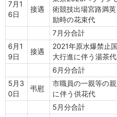
7月1
接遇
術競技出場宮路満英
6日
励時の花束代
7月分合計
6月1
2021年原水爆禁止
接遇
9日
大行進に伴う湯茶代
6月分合計
5月3
市職員の一親等の親
弔慰
0日
に伴う供花代
5月分合計