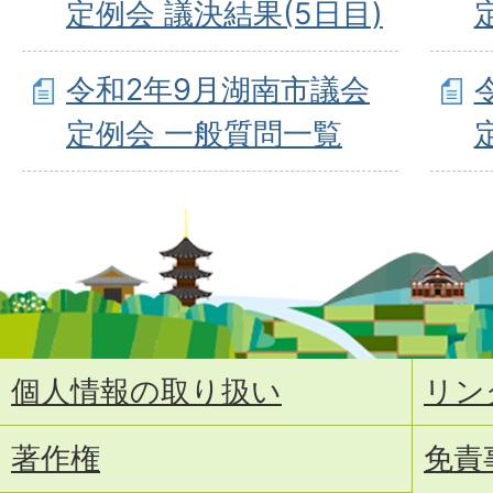
定例会 議決結果(5日目)
令和2年9月湖南市議会
定例会 一般質問一覧
個人情報の取り扱い
リン
著作権
免責