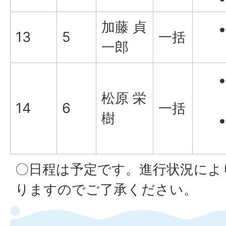
加藤 貞
13
5
一括
一郎
松原 栄
14
6
一括
樹
〇日程は予定です。進行状況によ
りますのでご了承ください。