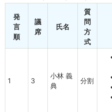
質
発
議
問
言
氏名
席
方
順
式
小林 義
1
3
分割
典