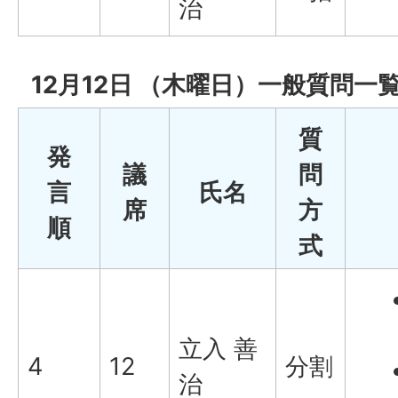
治
12月12日 （木曜日）一般質問一
質
発
議
問
言
氏名
席
方
順
式
立入 善
4
12
分割
治