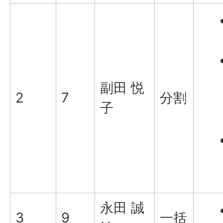
副田 悦
2
7
分割
子
永田 誠
3
9
一括