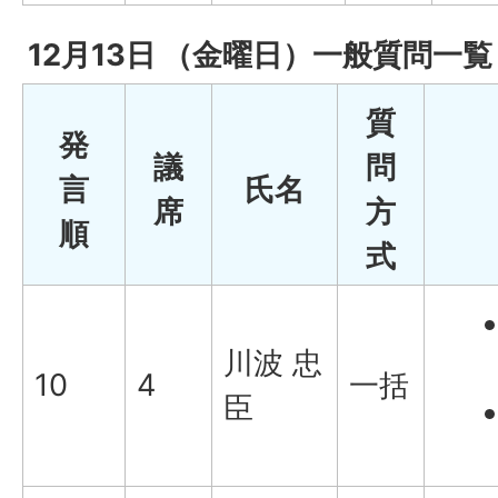
12月13日 （金曜日）一般質問一覧
質
発
議
問
言
氏名
席
方
順
式
川波 忠
10
4
一括
臣