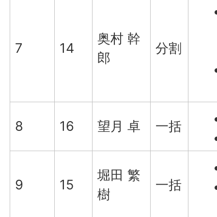
奥村 幹
7
14
分割
郎
8
16
望月 卓
一括
堀田 繁
9
15
一括
樹