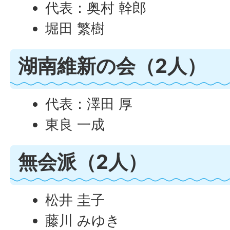
代表：奥村 幹郎
堀田 繁樹
湖南維新の会（2人）
代表：澤田 厚
東良 一成
無会派（2人）
松井 圭子
藤川 みゆき