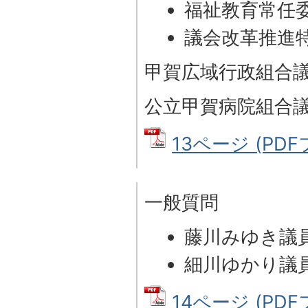
福祉教育常任
議会改革推進
甲賀広域行政組合
公立甲賀病院組合
13ページ (PDFフ
一般質問
藤川みゆき議
細川ゆかり議
14ページ (PDFフ