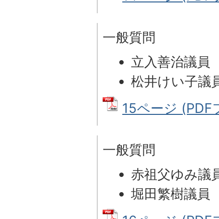
一般質問
立入善治議員
松井けい子議
15ページ (PDFフ
一般質問
赤祖父ゆみ議
堀田繁樹議員