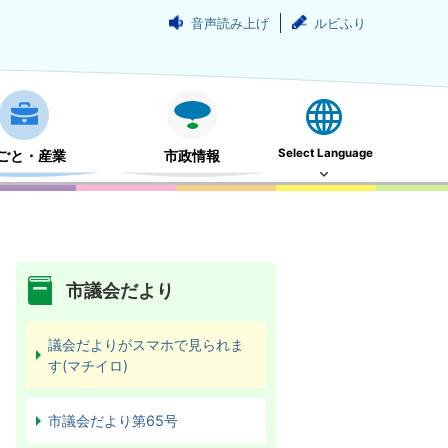
音声読み上げ
ルビふり
Select Language
ごと・産業
市政情報
市議会だより
議会だよりがスマホで見られま
す(マチイロ)
市議会だより第65号