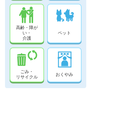
高齢・障が
い・
ペット
介護
ごみ・
おくやみ
リサイクル