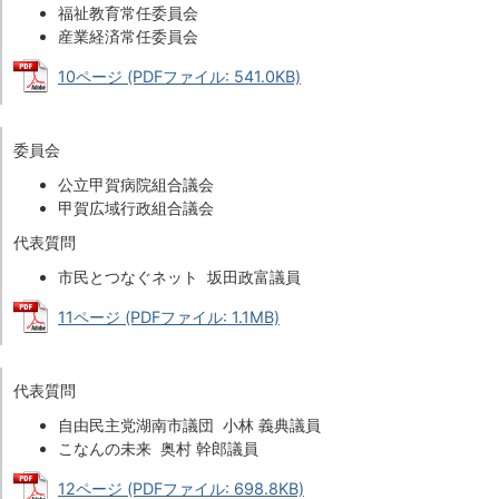
福祉教育常任委員会
産業経済常任委員会
10ページ (PDFファイル: 541.0KB)
委員会
公立甲賀病院組合議会
甲賀広域行政組合議会
代表質問
市民とつなぐネット 坂田政富議員
11ページ (PDFファイル: 1.1MB)
代表質問
自由民主党湖南市議団 小林 義典議員
こなんの未来 奥村 幹郎議員
12ページ (PDFファイル: 698.8KB)