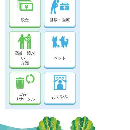
税金
健康・医療
高齢・障が
い・
ペット
介護
ごみ・
おくやみ
リサイクル