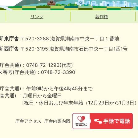
リンク
著作権
所 東庁舎
〒520-3288 滋賀県湖南市中央一丁目１番地
所 西庁舎
〒520-3195 滋賀県湖南市石部中央一丁目1番1号
庁舎共通)：0748-72-1290(代表)
番号(庁舎共通)：0748-72-3390
(庁舎共通)：午前9時から午後4時45分まで
庁舎共通) ：月曜日から金曜日
[祝日・休日および年末年始（12月29日から1月3日
庁舎アクセス
庁舎内案内図