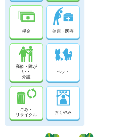
税金
健康・医療
高齢・障が
い・
ペット
介護
ごみ・
おくやみ
リサイクル