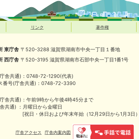
リンク
著作権
所 東庁舎
〒520-3288 滋賀県湖南市中央一丁目１番地
所 西庁舎
〒520-3195 滋賀県湖南市石部中央一丁目1番1号
庁舎共通)：0748-72-1290(代表)
番号(庁舎共通)：0748-72-3390
(庁舎共通)：午前9時から午後4時45分まで
庁舎共通) ：月曜日から金曜日
[祝日・休日および年末年始（12月29日から1月3日
庁舎アクセス
庁舎内案内図