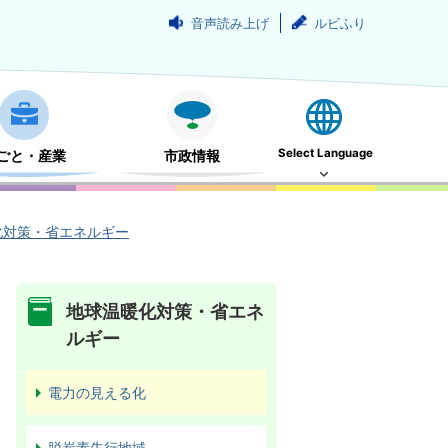
音声読み上げ
ルビふり
Select Language
ごと・産業
市政情報
化対策・省エネルギー
地球温暖化対策・省エネ
ルギー
電力の見える化
脱炭素先行地域