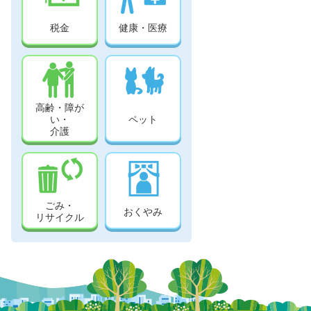
税金
健康・医療
高齢・障が
い・
ペット
介護
ごみ・
おくやみ
リサイクル