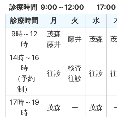
診療時間 9:00～12:00 17:00
診療時間
月
火
水
9時～12
茂森
藤井
茂森
茂
時
藤井
14時～16
時
検査
往診
往診
往
（予約
往診
制）
17時～19
茂森
ー
茂森
時