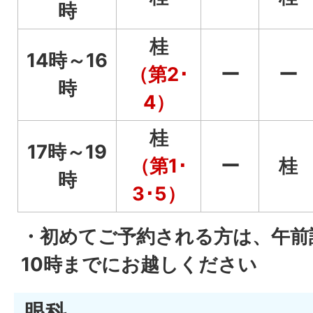
時
桂
14時～16
（第2･
ー
ー
時
4）
桂
17時～19
（第1･
ー
桂
時
3･5）
・初めてご予約される方は、午前
10時までにお越しください
眼科