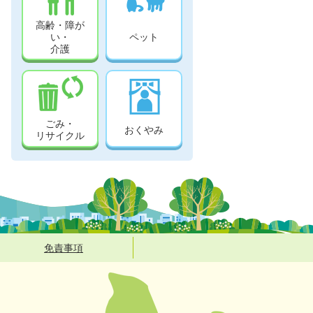
高齢・障が
い・
ペット
介護
ごみ・
おくやみ
リサイクル
免責事項