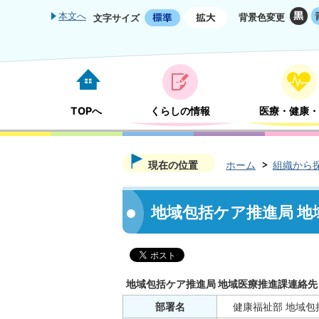
本文へ
背景色変更
文字サイズ
TOPへ
くらしの情報
医療・健康・
現在の位置
ホーム
組織から
地域包括ケア推進局 地
地域包括ケア推進局 地域医療推進課連絡先
部署名
健康福祉部 地域包