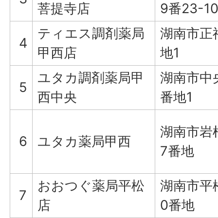
菩提寺店
9番23-1
ティエス調剤薬局
湖南市正福
4
甲西店
地1
ユタカ調剤薬局甲
湖南市中
5
西中央
番地1
湖南市岩
6
ユタカ薬局甲西
7番地
おおつぐ薬局平松
湖南市平
7
店
0番地