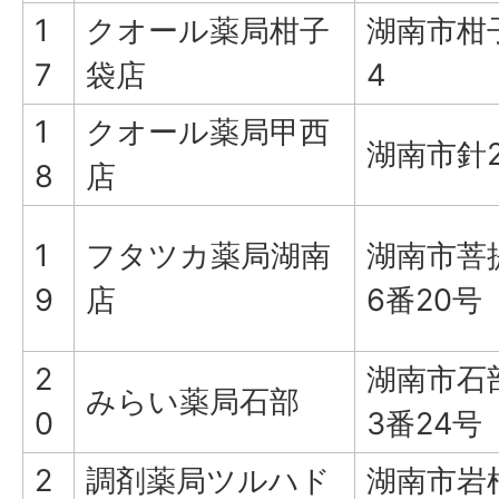
1
クオール薬局柑子
湖南市柑
7
袋店
4
1
クオール薬局甲西
湖南市針2
8
店
1
フタツカ薬局湖南
湖南市菩
9
店
6番20号
2
湖南市石
みらい薬局石部
0
3番24号
2
調剤薬局ツルハド
湖南市岩根