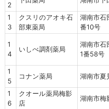
下田薬局
湖南市下田
2
1
クスリのアオキ石
湖南市石
3
部東薬局
番10号
1
湖南市石
いしべ調剤薬局
4
1番58号
1
コナン薬局
湖南市夏見
5
1
クオール薬局梅影
湖南市梅
6
店