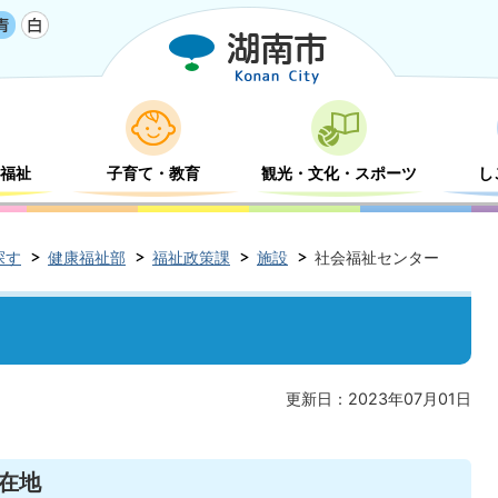
福祉
子育て・教育
観光・文化・スポーツ
し
探す
健康福祉部
福祉政策課
施設
社会福祉センター
更新日：2023年07月01日
在地