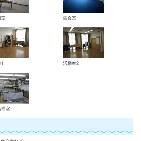
議室
集会室
1
活動室2
指導室