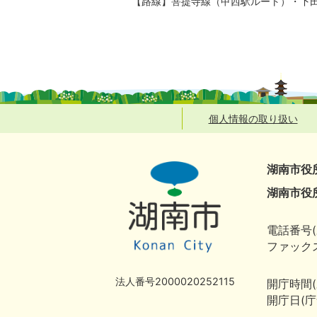
【路線】菩提寺線（甲西駅ルート）・下
個人情報の取り扱い
湖南市役
湖南市役
電話番号(
ファックス
法人番号2000020252115
開庁時間
開庁日(