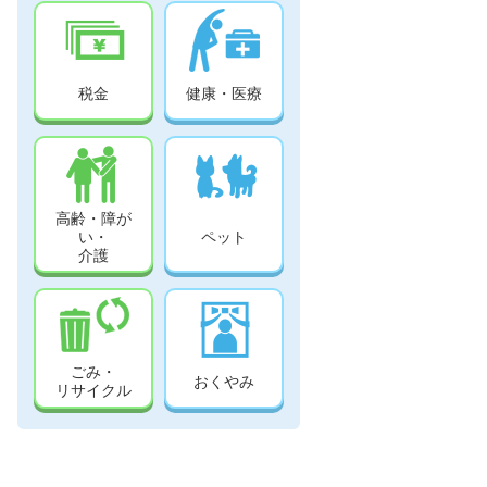
税金
健康・医療
高齢・障が
い・
ペット
介護
ごみ・
おくやみ
リサイクル