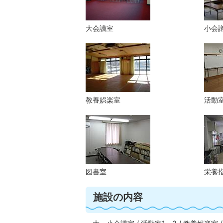
大会議室
小会
教養娯楽室
活動室
図書室
栄養
施設の内容