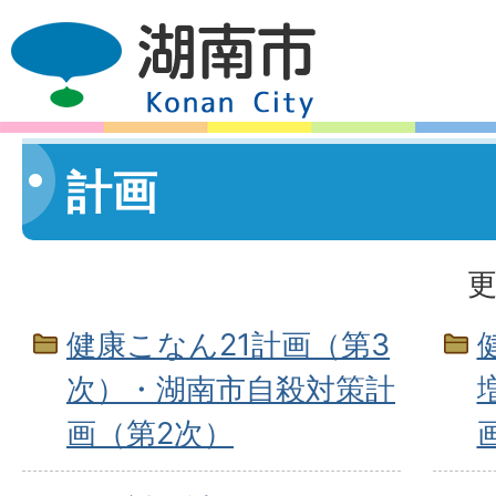
計画
更
健康こなん21計画（第3
次）・湖南市自殺対策計
画（第2次）