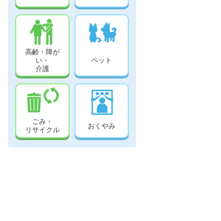
高齢・障が
い・
ペット
介護
ごみ・
おくやみ
リサイクル