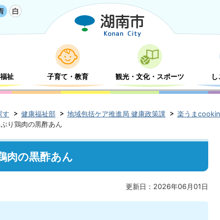
福祉
子育て・教育
観光・文化・スポーツ
し
探す
健康福祉部
地域包括ケア推進局 健康政策課
楽うまcook
っぷり鶏肉の黒酢あん
鶏肉の黒酢あん
更新日：2026年06月01日