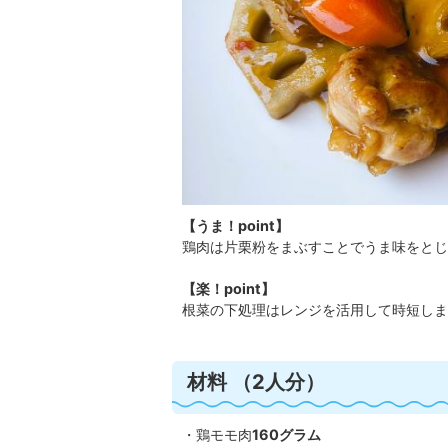
【うま！point】
鶏肉は片栗粉をまぶすことでうま味をとじ
【楽！point】
根菜の下処理はレンジを活用して時短しま
材料 （2人分）
・鶏モモ肉
160グラム