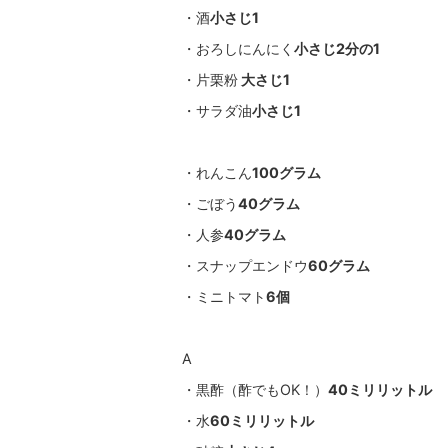
・酒
小さじ1
・おろしにんにく
小さじ2分の1
・片栗粉
大さじ1
・サラダ油
小さじ1
・れんこん
100グラム
・ごぼう
40グラム
・人参
40グラム
・スナップエンドウ
60グラム
・ミニトマト
6個
A
・黒酢（酢でもOK！）
40ミリリットル
・水
60ミリリットル