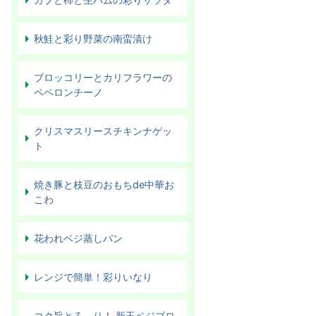
秋鮭と彩り野菜の南蛮漬け
ブロッコリーとカリフラワーの
ペペロンチーノ
クリスマスリースチキンナゲッ
ト
焼き豚と枝豆のおもちde中華お
こわ
花われベジ蒸しパン
レンジで簡単！彩りいなり
コク旨とろ～り！ 新玉ベジブロ