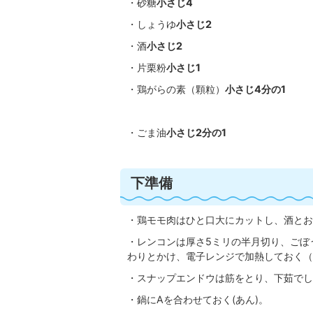
・砂糖
小さじ4
・しょうゆ
小さじ2
・酒
小さじ2
・片栗粉
小さじ1
・鶏がらの素（顆粒）
小さじ4分の1
・ごま油
小さじ2分の1
下準備
・鶏モモ肉はひと口大にカットし、酒とお
・レンコンは厚さ5ミリの半月切り、ごぼ
わりとかけ、電子レンジで加熱しておく（5
・スナップエンドウは筋をとり、下茹でし
・鍋にAを合わせておく(あん)。