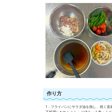
作り方
1．フライパンにサラダ油を熱し、焼く直
下処理したれんこん・ごぼう・人参・ミニ