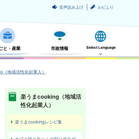
音声読み上げ
ルビふり
Select Language
ごと・産業
市政情報
ing（地域活性化起業人）
楽うまcooking（地域活
性化起業人）
楽うまcookingレシピ集
カブと柿と生ハムの彩りサラダ