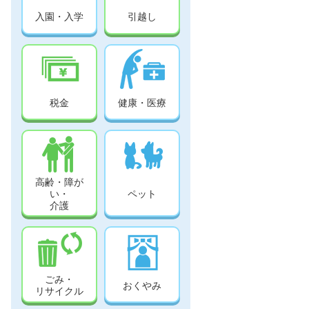
入園・入学
引越し
税金
健康・医療
高齢・障が
い・
ペット
介護
ごみ・
おくやみ
リサイクル