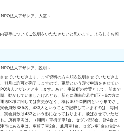
「NPO法人アザレア」入室～
内容等についてご説明をいただきたいと思います。よろしくお願
「NPO法人アザレア」説明～
させていただきます。まず資料の方を順次説明させていただきま
、11月に許可が満了しますので、更新という形で申請をさせてい
NPO法人アザレアと申します。あと、事業所の位置として、前まで
期、動かしていましたけれども、新たに湖南市若竹町7－6の方に
運送区域に関しては変更がなく、概ね30キロ圏内という形でさし
実会員数385名、433人ということで記載していますのは、毎回
、実会員数は433という形になっております。飛ばさせていただ
も。所有車両は、（湖南）車椅子車1台、セダン型3台、計4台と
津市にある車は、車椅子車2台、兼用車1台、セダン車1台の合計4