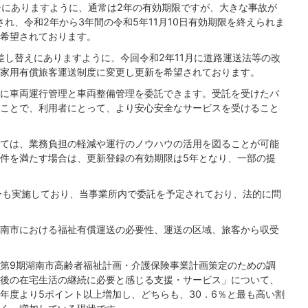
ージにありますように、通常は2年の有効期限ですが、大きな事故が
れ、令和2年から3年間の令和5年11月10日有効期限を終えられま
希望されております。
差し替えにありますように、今回令和2年11月に道路運送法等の改
家用有償旅客運送制度に変更し更新を希望されております。
に車両運行管理と車両整備管理を委託できます。受託を受けたバ
ことで、利用者にとって、より安心安全なサービスを受けること
ては、業務負担の軽減や運行のノウハウの活用を図ることが可能
件を満たす場合は、更新登録の有効期限は5年となり、一部の提
ーも実施しており、当事業所内で委託を予定されており、法的に問
南市における福祉有償運送の必要性、運送の区域、旅客から収受
第9期湖南市高齢者福祉計画・介護保険事業計画策定のための調
後の在宅生活の継続に必要と感じる支援・サービス」について、
年度より5ポイント以上増加し、どちらも、30．6％と最も高い割