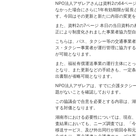
NPO法人アザレアさんは資料2の64ペ
なかった場合にさらに1年有効期限が延長さ
す。今回はその更新と新たに内容の変更を
また、資料2の7ページ 本日の当日資料の
正により制度化されました事業者協力型自
こちらは、バス、タクシー等の交通事業者
ス・タクシー事業者が運行管理に協力する
が可能となります。
また、福祉有償運送事業の運行主体にとっ
となり、また更新などの手続きも、一定条
出書類が省略可能となります。
NPO法人アザレアは、すでに介護タクシ
題がないことを確認しております。
この協議会で合意を必要とする内容は、湖
する対価となります。
湖南市における必要性については、現在、
査結果においても、ニーズ調査では、「今
移送サービス、及び外出同行が前回令和元