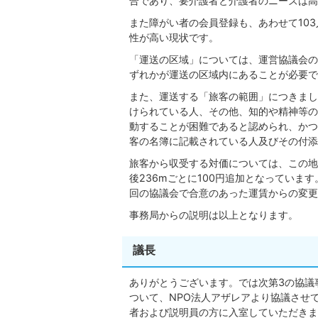
合であり、要介護者と介護者のニーズは高
また障がい者の会員登録も、あわせて10
性が高い現状です。
「運送の区域」については、運営協議会の
ずれかが運送の区域内にあることが必要で
また、運送する「旅客の範囲」につきまし
けられている人、その他、知的や精神等の
動することが困難であると認められ、かつ
客の名簿に記載されている人及びその付添
旅客から収受する対価については、この地
後236mごとに100円追加となってい
回の協議会で合意のあった運賃からの変更
事務局からの説明は以上となります。
議長
ありがとうございます。では次第3の協議
ついて、NPO法人アザレアより協議させ
者および説明員の方に入室していただきま