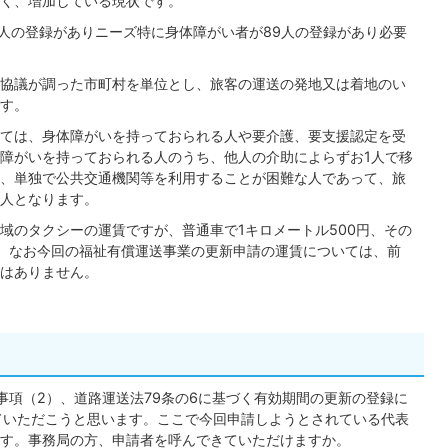
く、増加している現状です。
3人の登録がありニーズ特に身体障がい者が89人の登録があり必要
協議が調った市町村を単位とし、旅客の運送の発地又は着地のい
す。
ては、身体障がいを持っておられる人や要介護、要支援認定を受
障がいを持っておられる人のうち、他人の介助によらずお1人で移
、単独で公共交通機関等を利用することが困難な人であって、旅
人となります。
域のタクシーの運賃ですが、普通車で1キロメートル500円、その
ます。なお今回の福祉有償運送事業の更新申請の運賃については、前
はありません。
事項（2）、道路運送法79条の6に基づく有効期間の更新の登録に
ていただこうと思います。ここで今回申請しようとされている代表
す。事務局の方、申請者を呼んできていただけますか。