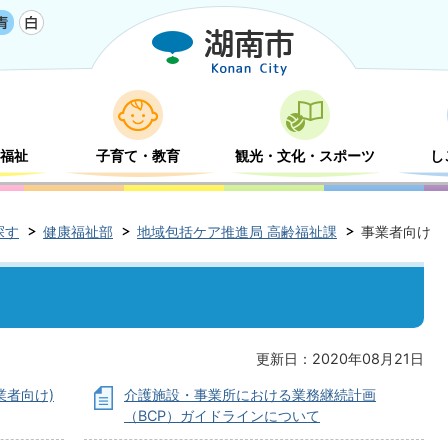
福祉
子育て・教育
観光・文化・スポーツ
し
探す
健康福祉部
地域包括ケア推進局 高齢福祉課
事業者向け
更新日：2020年08月21日
業者向け)
介護施設・事業所における業務継続計画
（BCP）ガイドラインについて