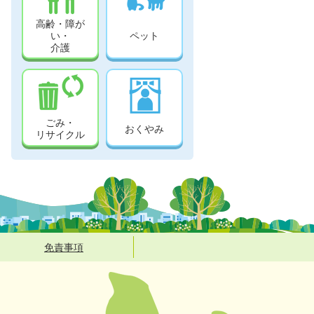
高齢・障が
い・
ペット
介護
ごみ・
おくやみ
リサイクル
免責事項