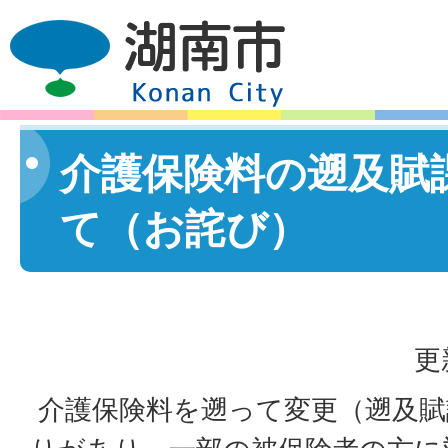
介護保険料の遡及賦
て（お詫び）
更
介護保険料を遡って変更（遡及賦