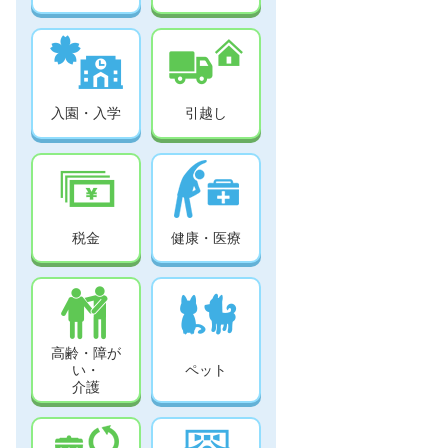
入園・入学
引越し
税金
健康・医療
高齢・障が
い・
ペット
介護