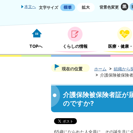
本文へ
背景色変更
文字サイズ
TOPへ
くらしの情報
医療・健康・
現在の位置
ホーム
組織から
介護保険被保険者
介護保険被保険者証が
のですか?
65歳になられた人全員に、その誕生月に