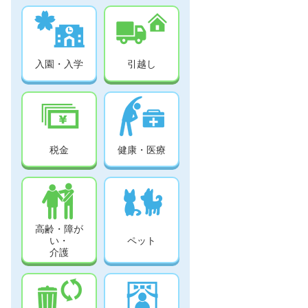
入園・入学
引越し
税金
健康・医療
高齢・障が
い・
ペット
介護