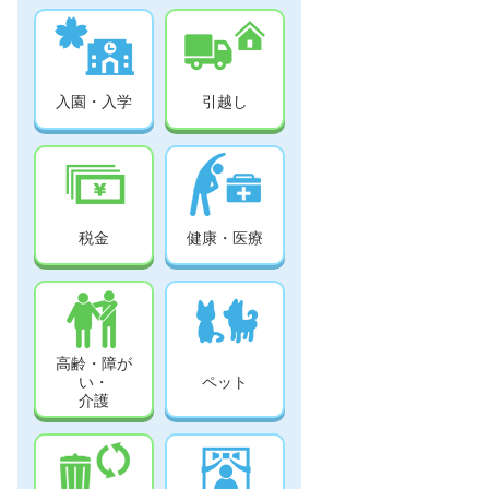
入園・入学
引越し
税金
健康・医療
高齢・障が
い・
ペット
介護