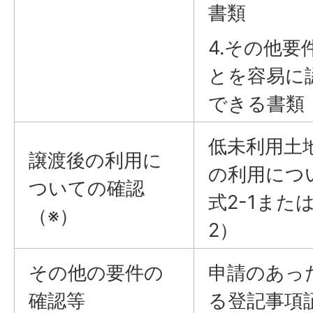
書類
4.その他要
とを容易に
できる書類
低未利用土
譲渡後の利用に
の利用につ
ついての確認
式2-1また
（※）
2）
その他の要件の
申請のあっ
確認等
る登記事項