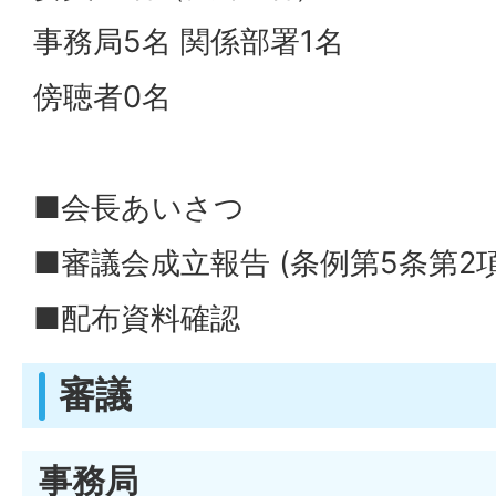
事務局5名 関係部署1名
傍聴者0名
■会長あいさつ
■審議会成立報告 (条例第5条第2項
■配布資料確認
審議
事務局