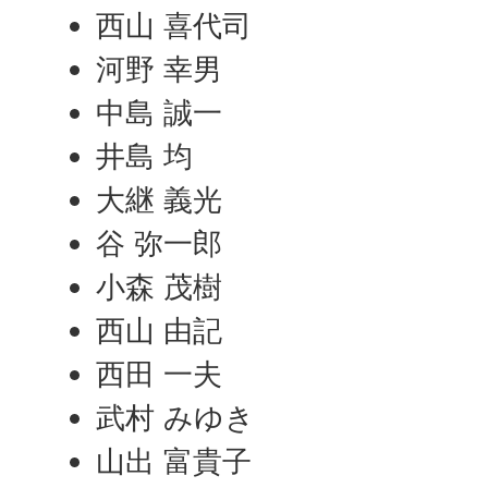
西山 喜代司
河野 幸男
中島 誠一
井島 均
大継 義光
谷 弥一郎
小森 茂樹
西山 由記
西田 一夫
武村 みゆき
山出 富貴子