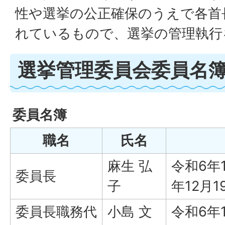
性や選挙の公正確保のうえで各首
れているもので、選挙の管理執行
選挙管理委員会委員名
委員名簿
職名
氏名
麻生 弘
令和6年
委員長
子
年12月1
委員長職務代
小島 文
令和6年