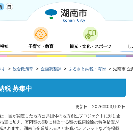
福祉
子育て・教育
観光・文化・スポーツ
し
探す
総合政策部
企画調整課
ふるさと納税・寄附
湖南市 企
納税 募集中
更新日：2026年03月02日
は、国が認定した地方公共団体の地方創生プロジェクトに対し企
措置に加え、寄附額の6割に相当する額の税額控除の特例措置が
減されます。湖南市企業版ふるさと納税パンフレットなどを掲載