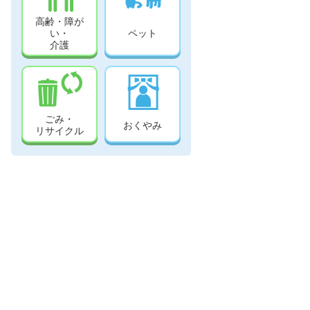
高齢・障が
い・
ペット
介護
ごみ・
おくやみ
リサイクル