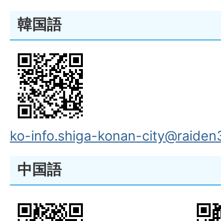
韓国語
ko-info.shiga-konan-city@raiden3
中国語