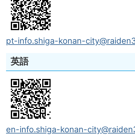
pt-info.shiga-konan-city@raiden3
英語
en-info.shiga-konan-city@raiden3