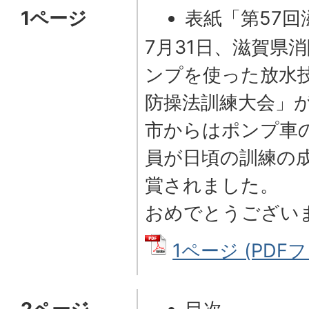
1ページ
表紙「第57回
練大会 6位入賞
7月31日、滋賀県
ンプを使った放水
防操法訓練大会」
市からはポンプ車
員が日頃の訓練の
賞されました。
おめでとうござい
1ページ (PDFフ