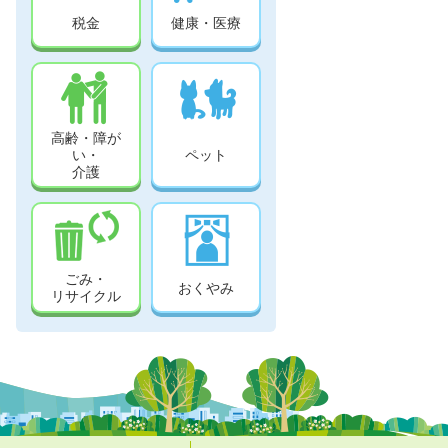
税金
健康・医療
高齢・障が
い・
ペット
介護
ごみ・
おくやみ
リサイクル