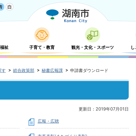
福祉
子育て・教育
観光・文化・スポーツ
し
探す
総合政策部
秘書広報課
申請書ダウンロード
更新日：2019年07月01日
広報・広聴