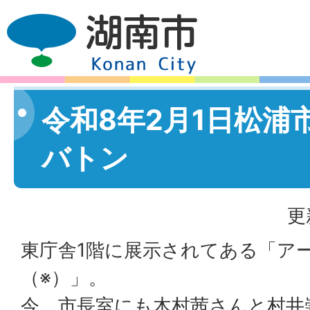
令和8年2月1日松浦
バトン
更
東庁舎1階に展示されてある「ア
（※）」。
今、市長室にも木村茜さんと村井