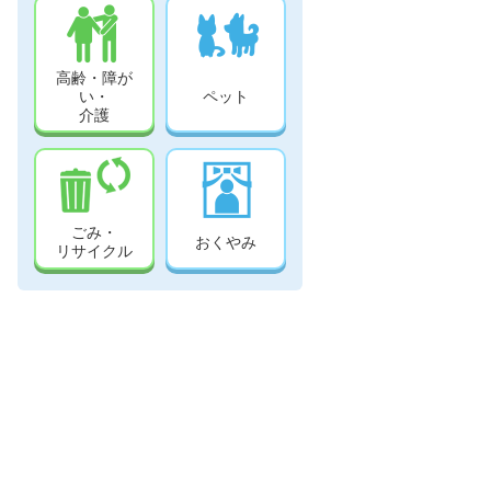
高齢・障が
い・
ペット
介護
ごみ・
おくやみ
リサイクル