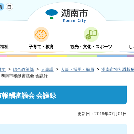
福祉
子育て・教育
観光・文化・スポーツ
し
探す
総合政策部
人事課
人事・採用・職員
湖南市特別職報
回湖南市報酬審議会 会議録
市報酬審議会 会議録
更新日：2019年07月01日