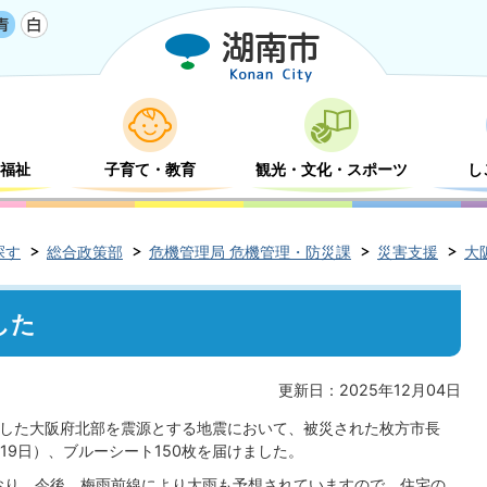
福祉
子育て・教育
観光・文化・スポーツ
し
探す
総合政策部
危機管理局 危機管理・防災課
災害支援
大
した
更新日：2025年12月04日
発生した大阪府北部を震源とする地震において、被災された枚方市長
9日）、ブルーシート150枚を届けました。
おり、今後、梅雨前線により大雨も予想されていますので、住宅の