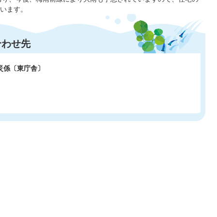
います。
合わせ先
災係〔東庁舎〕