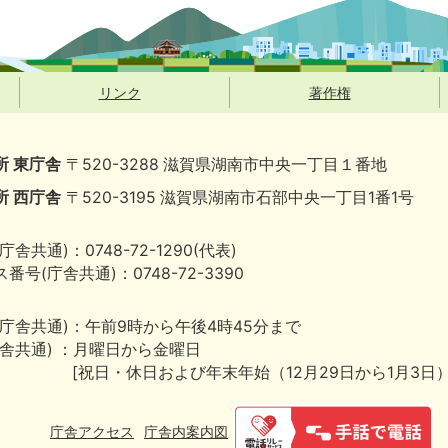
リンク
著作権
所 東庁舎
〒520-3288 滋賀県湖南市中央一丁目１番地
所 西庁舎
〒520-3195 滋賀県湖南市石部中央一丁目1番1号
庁舎共通)：0748-72-1290(代表)
番号(庁舎共通)：0748-72-3390
(庁舎共通)：午前9時から午後4時45分まで
庁舎共通) ：月曜日から金曜日
[祝日・休日および年末年始（12月29日から1月3日
庁舎アクセス
庁舎内案内図