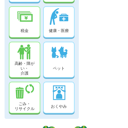
税金
健康・医療
高齢・障が
い・
ペット
介護
ごみ・
おくやみ
リサイクル