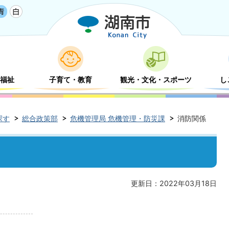
福祉
子育て・教育
観光・文化・スポーツ
し
探す
総合政策部
危機管理局 危機管理・防災課
消防関係
更新日：2022年03月18日