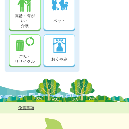
高齢・障が
い・
ペット
介護
ごみ・
おくやみ
リサイクル
免責事項