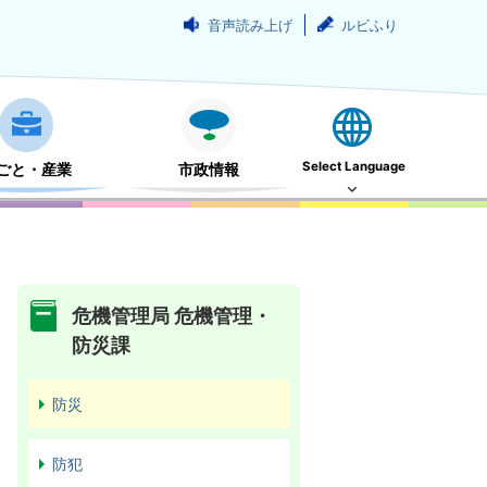
音声読み上げ
ルビふり
Select Language
ごと・産業
市政情報
危機管理局 危機管理・
防災課
防災
防犯