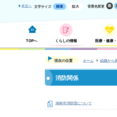
本文へ
背景色変更
文字サイズ
TOPへ
くらしの情報
医療・健康・
現在の位置
ホーム
組織から
消防関係
湖南市消防団について