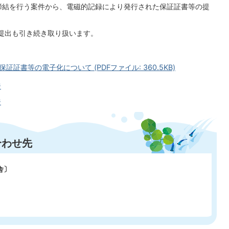
締結を行う案件から、電磁的記録により発行された保証証書等の提
提出も引き続き取り扱います。
書等の電子化について (PDFファイル: 360.5KB)
ジ
ジ
合わせ先
舎〕