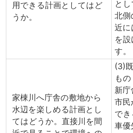
とし
用できる計画としてはど
北側
うか。
近に
を設
す。
(3
もの
新庁
家棟川へ庁舎の敷地から
市民
水辺を楽しめる計画とし
でき
てはどうか。直接川を間
車優