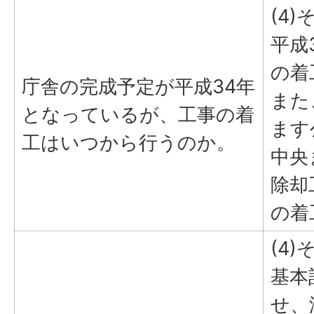
(4)
平成
の着
庁舎の完成予定が平成34年
また
となっているが、工事の着
ます
工はいつから行うのか。
中央
除却
の着
(4)
基本
せ、