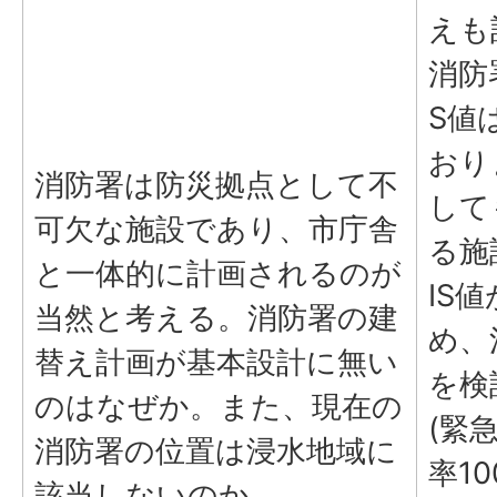
えも
消防
S値
おり
消防署は防災拠点として不
して
可欠な施設であり、市庁舎
る施
と一体的に計画されるのが
IS
当然と考える。消防署の建
め、
替え計画が基本設計に無い
を検
のはなぜか。また、現在の
(緊
消防署の位置は浸水地域に
率10
該当しないのか。