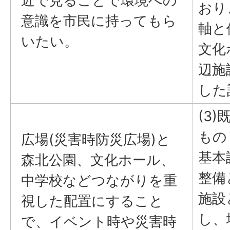
近で見ることで環境への
おり
意識を市民に持ってもら
軸と
いたい。
文化
辺施
した
(3
もの
広場(災害時防災広場)と
基本
森北公園、文化ホール、
整備
中学校などつながりを重
施設
視した配置にすること
し、
で、イベント時や災害時