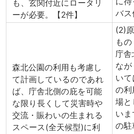
に待
も、玄関付近にロータリ
バス
ーが必要。【2件】
(2
もの
庁舎
なが
森北公園の利用も考慮し
いて
て計画しているのであれ
の利
ば、庁舎北側の庇を可能
場と
な限り長くして災害時や
いま
交流・賑わいの生まれる
の駐
スペース(全天候型)に利