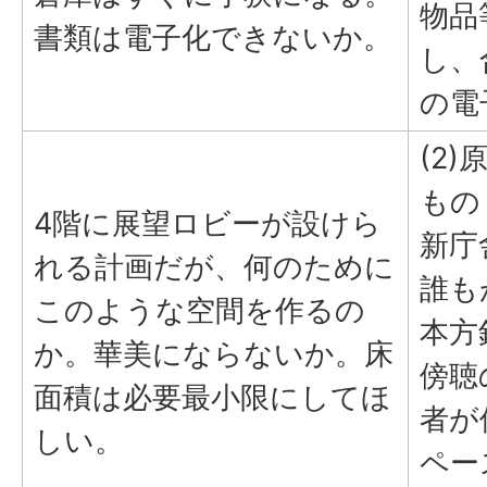
物品
書類は電子化できないか。
し、
の電
(2
もの
4階に展望ロビーが設けら
新庁
れる計画だが、何のために
誰も
このような空間を作るの
本方
か。華美にならないか。床
傍聴
面積は必要最小限にしてほ
者が
しい。
ペー