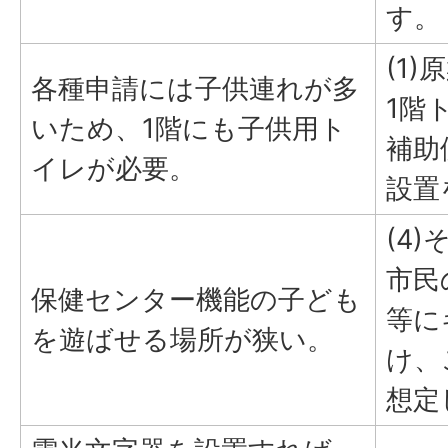
す。
(1
各種申請には子供連れが多
1階
いため、1階にも子供用ト
補助
イレが必要。
設置
(4)
市民
保健センター機能の子ども
等に
を遊ばせる場所が狭い。
け、
想定