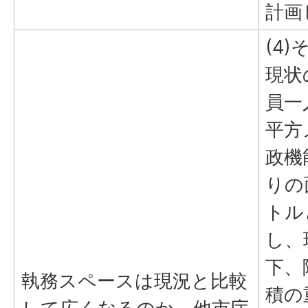
計画
(4)
現状
員一
平方
政機
りの
トル
し、
下、
執務スペースは現況と比較
積の