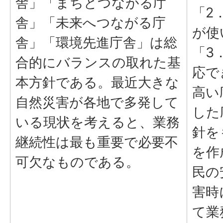
舎」「まちとつながる庁
「2
舎」「未来へつながる庁
が使
舎」「環境先進庁舎」は総
「3
合的にバランスの取れた基
応で
本方針である。最近大きな
高い
自然災害が各地で多発して
した
いる現状を考えると、業務
針を
継続性は最も重要で必要不
を作
可欠なものである。
民の
害時
て業