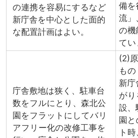
備を
の連携を容易にするなど
流」
新庁舎を中心とした面的
の機
な配置計画はよい。
てい
(2
もの
新庁
庁舎敷地は狭く、駐車台
がり
数をフルにとり、森北公
設、
園をフラットにしてバリ
園と
アフリー化の改修工事を
ト時