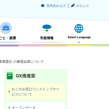
音声読み上げ
ルビふり
Select Language
ごと・産業
市政情報
業務委託 の審査結果について
DX推進室
おくやみ窓口ワンストップサー
ビスについて
オープンデータ