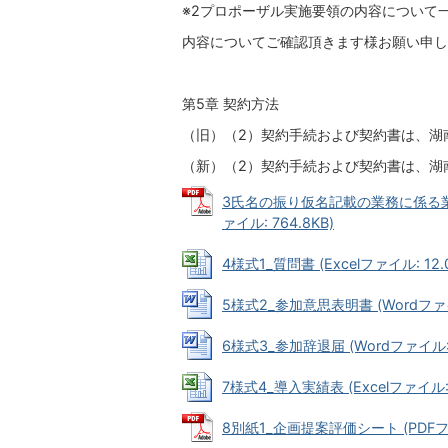
※2プロポーザル実施要領の内容について
内容についてご確認頂きます様お願い申し
第5章 契約方法
（旧）（2）契約手続および契約書は、湖
（新）（2）契約手続および契約書は、湖
3氏名の振り仮名記載の業務に係る業
ァイル: 764.8KB)
4様式1_質問書 (Excelファイル: 12.
5様式2_参加意思表明書 (Wordファイル
6様式3_参加辞退届 (Wordファイル: 
7様式4_導入実績表 (Excelファイル: 
8別紙1_企画提案評価シート (PDFファイ