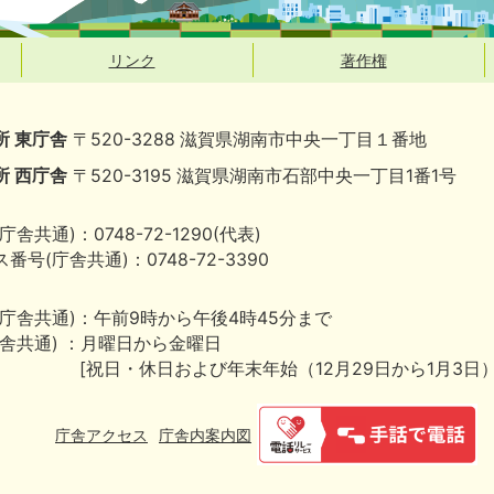
リンク
著作権
所 東庁舎
〒520-3288 滋賀県湖南市中央一丁目１番地
所 西庁舎
〒520-3195 滋賀県湖南市石部中央一丁目1番1号
庁舎共通)：0748-72-1290(代表)
番号(庁舎共通)：0748-72-3390
(庁舎共通)：午前9時から午後4時45分まで
庁舎共通) ：月曜日から金曜日
[祝日・休日および年末年始（12月29日から1月3日
庁舎アクセス
庁舎内案内図