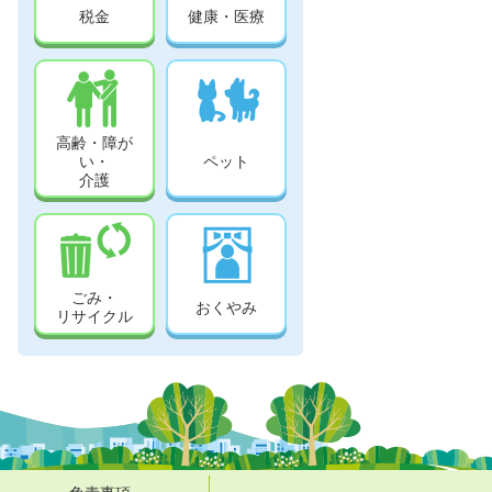
税金
健康・医療
高齢・障が
い・
ペット
介護
ごみ・
おくやみ
リサイクル