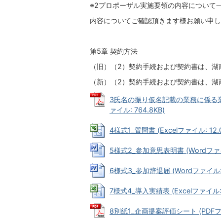
※2プロポーザル実施要領の内容について
内容についてご確認頂きます様お願い申し
第5章 契約方法
（旧）（2）契約手続および契約書は、湖
（新）（2）契約手続および契約書は、湖
3氏名の振り仮名記載の業務に係る業
ァイル: 764.8KB)
4様式1_質問書 (Excelファイル: 12.
5様式2_参加意思表明書 (Wordファイル
6様式3_参加辞退届 (Wordファイル: 
7様式4_導入実績表 (Excelファイル: 
8別紙1_企画提案評価シート (PDFファイ