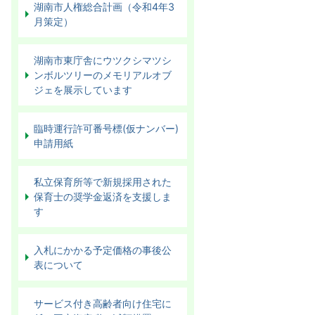
湖南市人権総合計画（令和4年3
月策定）
湖南市東庁舎にウツクシマツシ
ンボルツリーのメモリアルオブ
ジェを展示しています
臨時運行許可番号標(仮ナンバー)
申請用紙
私立保育所等で新規採用された
保育士の奨学金返済を支援しま
す
入札にかかる予定価格の事後公
表について
サービス付き高齢者向け住宅に