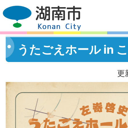
うたごえホール in こ
更