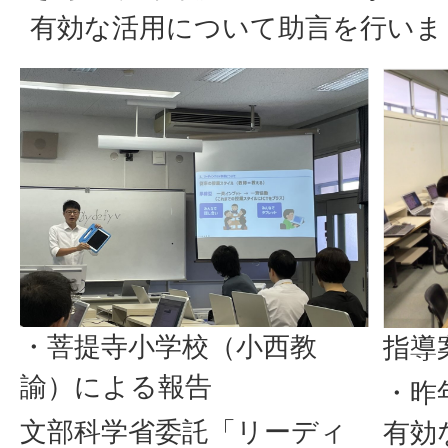
有効な活用について助言を行いま
・菩提寺小学校（小西教
指導
諭）による報告
・昨
文部科学省委託「リーディ
有効