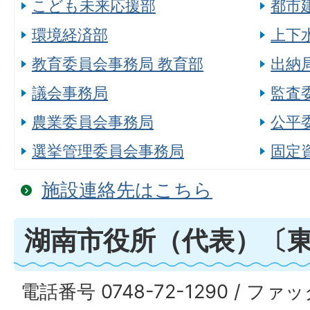
こども未来応援部
都市
環境経済部
上下
教育委員会事務局 教育部
出納
議会事務局
監査
農業委員会事務局
公平
選挙管理委員会事務局
固定
施設連絡先はこちら
湖南市役所（代表）〔
電話番号 0748-72-1290 / ファッ