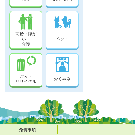
高齢・障が
い・
ペット
介護
ごみ・
おくやみ
リサイクル
免責事項