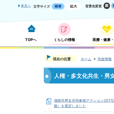
本文へ
背景色変更
文字サイズ
TOPへ
くらしの情報
医療・健康・
現在の位置
ホーム
市政情報
人権・多文化共生・男
湖南市男女共同参画アクション2017
版）を策定しました