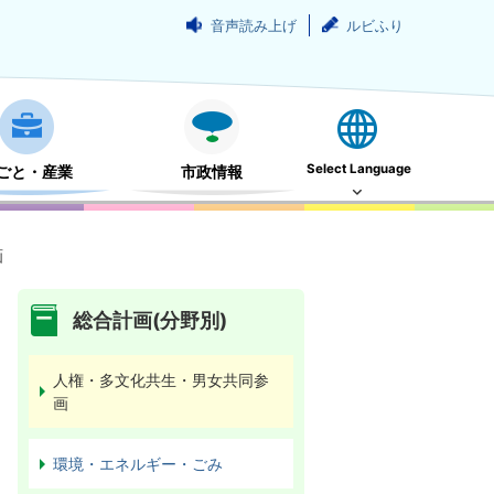
音声読み上げ
ルビふり
Select Language
ごと・産業
市政情報
画
総合計画(分野別)
人権・多文化共生・男女共同参
画
環境・エネルギー・ごみ