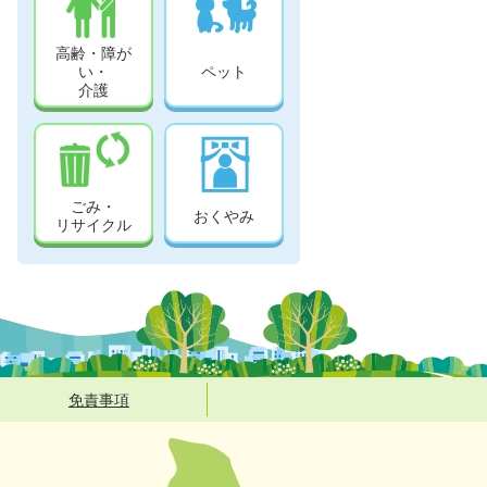
高齢・障が
い・
ペット
介護
ごみ・
おくやみ
リサイクル
免責事項