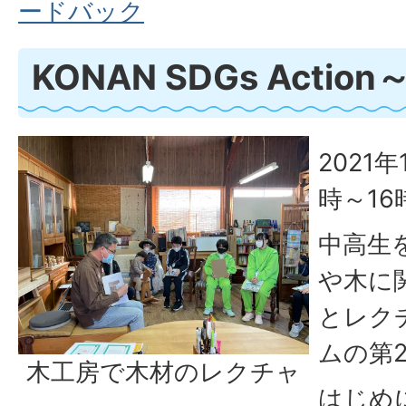
ードバック
KONAN SDGs Actio
2021
時～16
中高生
や木に
とレク
ムの第
木工房で木材のレクチャ
はじめ