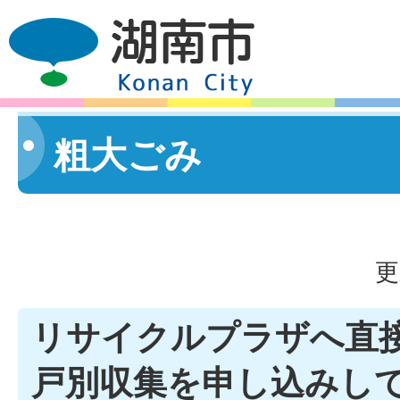
粗大ごみ
更
リサイクルプラザへ直
戸別収集を申し込みし