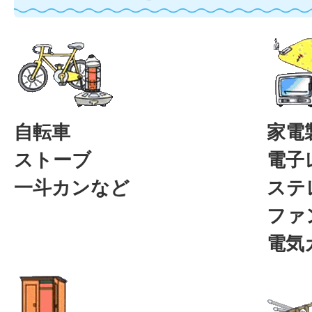
自転車
家電
ストーブ
電子
一斗カンなど
ステ
ファ
電気